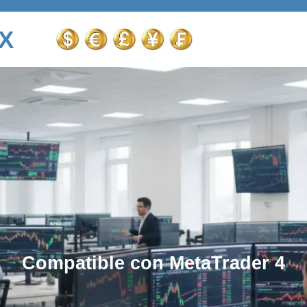
X
Compatible con MetaTrader 4