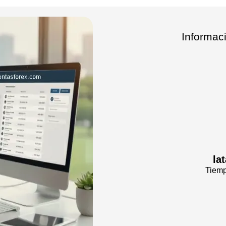
Informac
la
Tiemp